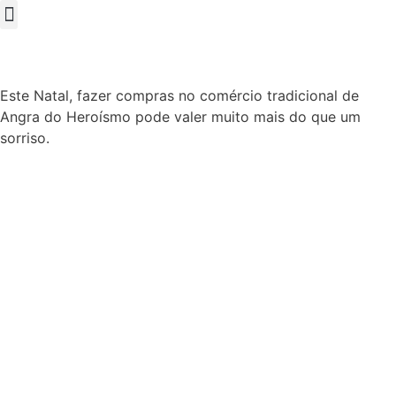
jas Aderentes
o Participar?
Este Natal, fazer compras no comércio tradicional de
Angra do Heroísmo pode valer muito mais do que um
sorriso.