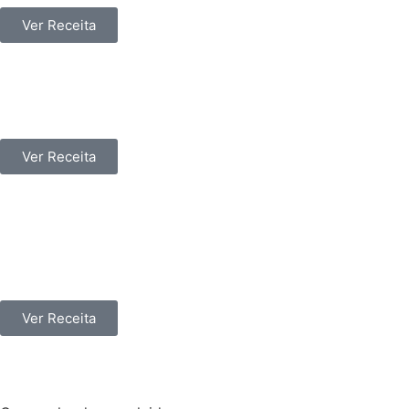
Ver Receita
Pavlova de Natal
Ver Receita
Bolachas Natalícias de aveia,
espelta e cereja em calda
Ver Receita