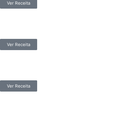
Ver Receita
Chocotone…na mesa do Natal
Ver Receita
Ponche Natalício
Ver Receita
Coroa Natalícia de Queijos e
Azeitonas